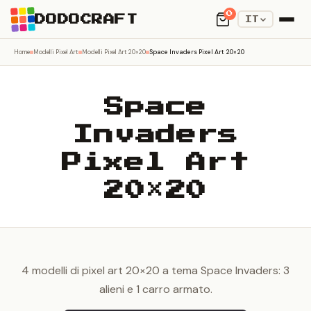
0
DODOCRAFT
IT
Home
Modelli Pixel Art
Modelli Pixel Art 20×20
Space Invaders Pixel Art 20×20
Space
Invaders
Pixel Art
20×20
4 modelli di pixel art 20×20 a tema Space Invaders: 3
alieni e 1 carro armato.