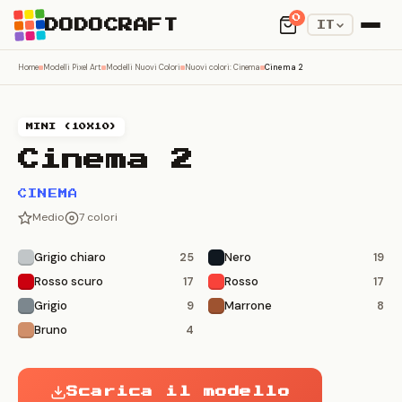
0
DODOCRAFT
IT
Home
Modelli Pixel Art
Modelli Nuovi Colori
Nuovi colori: Cinema
Cinema 2
MINI (10X10)
Cinema 2
CINEMA
Medio
7 colori
Grigio chiaro
Nero
25
19
Rosso scuro
Rosso
17
17
Grigio
Marrone
9
8
Bruno
4
Scarica il modello